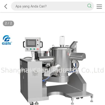
2
/
2