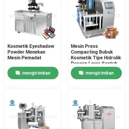
Kosmetik Eyeshadow
Mesin Press
Powder Menekan
Compacting Bubuk
Mesin Pemadat
Kosmetik Tipe Hidrolik
Dengan Layar Sentuh
mengirimkan
mengirimkan
permintaan
permintaan
Rumah
Produk
Video