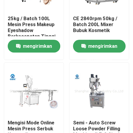
Tentang Kami
25kg / Batch 100L
CE 2840rpm 50kg /
Mesin Press Makeup
Batch 200L Mixer
Eyeshadow
Bubuk Kosmetik
Tur Pabrik
Berkecepatan Tinggi
mengirimkan
mengirimkan
Kontrol Kualitas
permintaan
permintaan
Hubungi Kami
Berita
Kasus-kasus
Mengisi Mode Online
Semi - Auto Screw
Mesin Press Serbuk
Loose Powder Filling
blog