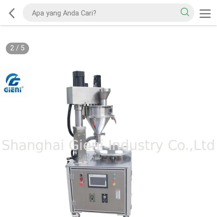
2
/
5