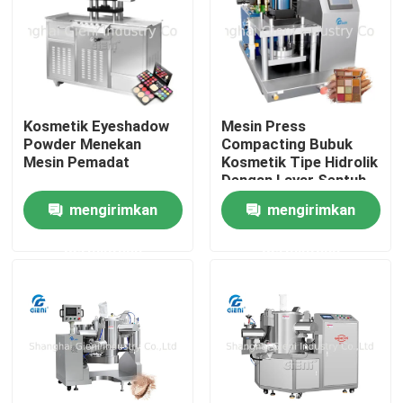
Kosmetik Eyeshadow
Mesin Press
Powder Menekan
Compacting Bubuk
Mesin Pemadat
Kosmetik Tipe Hidrolik
Dengan Layar Sentuh
mengirimkan
mengirimkan
permintaan
permintaan
Rumah
Produk
Video