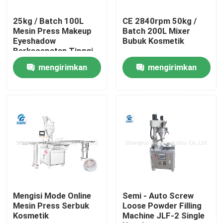
25kg / Batch 100L
CE 2840rpm 50kg /
Tentang Kami
Mesin Press Makeup
Batch 200L Mixer
Eyeshadow
Bubuk Kosmetik
Berkecepatan Tinggi
Tur Pabrik
mengirimkan
mengirimkan
permintaan
permintaan
Kontrol Kualitas
Hubungi Kami
Berita
Kasus-kasus
Mengisi Mode Online
Semi - Auto Screw
Mesin Press Serbuk
Loose Powder Filling
Kosmetik
Machine JLF-2 Single
blog