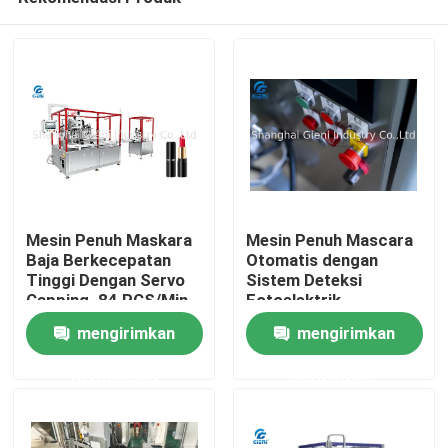
Mesin Penuh Maskara
Mesin Penuh Mascara
Baja Berkecepatan
Otomatis dengan
Tinggi Dengan Servo
Sistem Deteksi
Capping. 84 PCS/Min.
Fotoelektrik
Rumah
mengirimkan
mengirimkan
permintaan
permintaan
Produk
Video