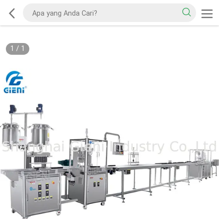
1
/
1