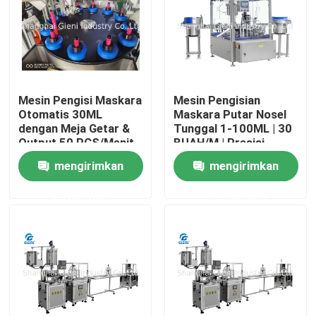
Tentang Kami
Tur Pabrik
Mesin Pengisi Maskara
Mesin Pengisian
Otomatis 30ML
Maskara Putar Nosel
dengan Meja Getar &
Tunggal 1-100ML | 30
Kontrol Kualitas
Output 50 PCS/Menit
BUAH/M | Presisi
Tinggi
mengirimkan
mengirimkan
Hubungi Kami
permintaan
permintaan
Berita
Kasus-kasus
blog