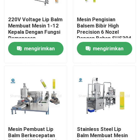
Tentang Kami
220V Voltage Lip Balm
Mesin Pengisian
Membuat Mesin 1-12
Balsem Bibir High
Kepala Dengan Fungsi
Precision 6 Nozel
Tur Pabrik
Pemanasan
Dengan Bahan SUS304
mengirimkan
mengirimkan
Kontrol Kualitas
permintaan
permintaan
Hubungi Kami
Berita
Kasus-kasus
Mesin Pembuat Lip
Stainless Steel Lip
Balm Berkecepatan
Balm Membuat Mesin
blog