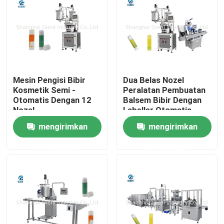
Mesin Pengisi Bibir
Dua Belas Nozel
Kosmetik Semi -
Peralatan Pembuatan
Otomatis Dengan 12
Balsem Bibir Dengan
Nozel
Labeller Otomatis
mengirimkan
mengirimkan
permintaan
permintaan
Rumah
Produk
Video