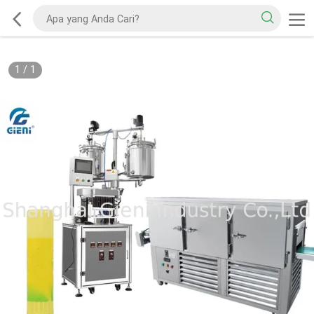
1
/
1