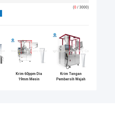
(
0
/ 3000)
Krim 60ppm Dia
Krim Tangan
19mm Mesin
Pembersih Wajah
Pengisian Tabung
Pasta Gigi
Plastik
Tabung Plastik
Mengisi dan
Mesin Penyegel