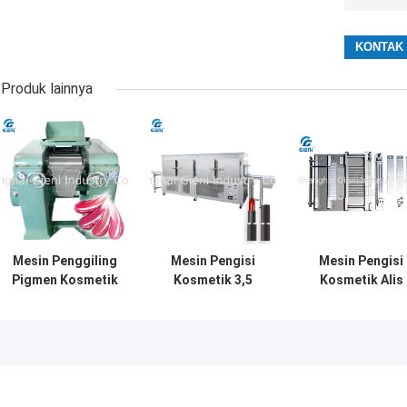
Produk lainnya
Mesin Penggiling
Mesin Pengisi
Mesin Pengisi
Pigmen Kosmetik
Kosmetik 3,5
Kosmetik Alis
Tiga Roll Miller
Meter
Cetakan Pensil
Dengan Panjang
Terowongan
30CM Diameter
Pendingin Lipstik
15CM
Dengan
Kompresor
Pendingin 5P