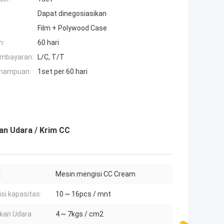
Dapat dinegosiasikan
Film + Polywood Case
n:
60 hari
embayaran:
L/C, T/T
mampuan:
1set per 60 hari
an Udara / Krim CC
:
Mesin mengisi CC Cream
si kapasitas:
10 ~ 16pcs / mnt
an Udara:
4 ~ 7kgs / cm2