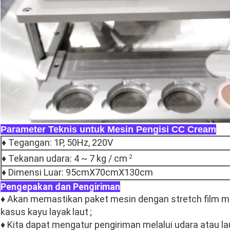
Parameter Teknis untuk Mesin Pengisi CC Cream
♦ Tegangan: 1P, 50Hz, 220V
♦ Tekanan udara: 4 ~ 7 kg / cm
2
♦ Dimensi Luar: 95cmX70cmX130cm
Pengepakan dan Pengiriman
♦ Akan memastikan paket mesin dengan stretch film 
kasus kayu layak
laut
;
♦ Kita dapat mengatur pengiriman melalui udara atau 