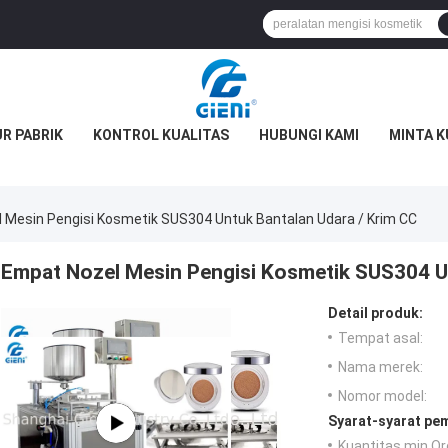
R PABRIK
KONTROL KUALITAS
HUBUNGI KAMI
MINTA K
 Mesin Pengisi Kosmetik SUS304 Untuk Bantalan Udara / Krim CC
Empat Nozel Mesin Pengisi Kosmetik SUS304 U
Detail produk:
Tempat asal:
Nama merek:
Nomor model:
Syarat-syarat pe
Kuantitas min Or