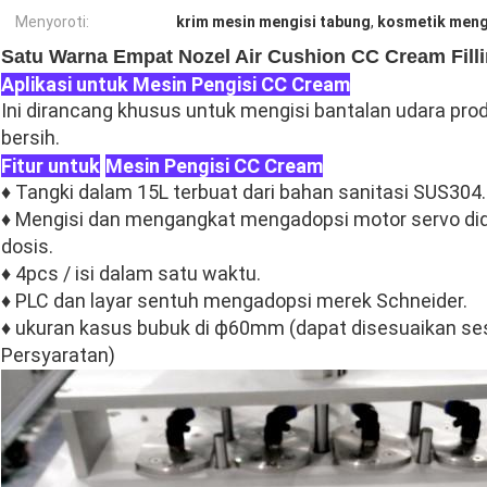
Menyoroti:
krim mesin mengisi tabung
,
kosmetik mengi
Satu Warna Empat Nozel Air Cushion CC Cream Fill
Aplikasi untuk Mesin Pengisi CC Cream
Ini dirancang khusus untuk mengisi bantalan udara pro
bersih.
Fitur untuk
Mesin Pengisi CC Cream
♦ Tangki dalam 15L terbuat dari bahan sanitasi SUS304.
♦ Mengisi dan mengangkat mengadopsi motor servo did
dosis.
♦ 4pcs / isi dalam satu waktu.
♦ PLC dan layar sentuh mengadopsi merek Schneider.
♦ ukuran kasus bubuk di ф60mm (dapat disesuaikan se
Persyaratan)