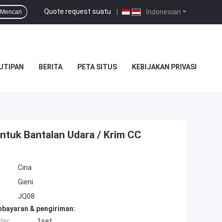
Quote request suatu
|
Indonesian
Mencari
UTIPAN
BERITA
PETA SITUS
KEBIJAKAN PRIVASI
ntuk Bantalan Udara / Krim CC
Cina
Gieni
JQ08
mbayaran & pengiriman:
der:
1set